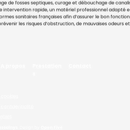
nge de fosses septiques, curage et débouchage de canalis
 intervention rapide, un matériel professionnel adapté et
rmes sanitaires françaises afin d’assurer le bon fonctio
 prévenir les risques d’obstruction, de mauvaises odeurs et
A propos
Prestation
Contact
s
e cookies
 confidentialité
gales
Assainys
. Design by
Open Five