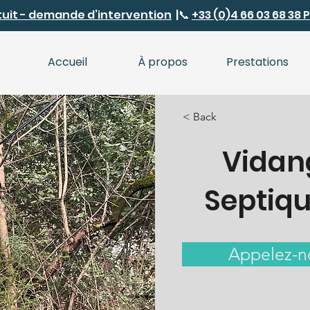
tuit - demande d’intervention
|
📞
+33 (0)4 66 03 68 38
Accueil
À propos
Prestations
< Back
Vidan
Septiqu
Appelez-n