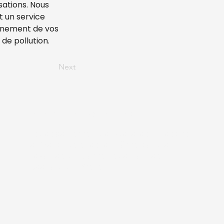
ations. Nous 
 un service 
nnement de vos 
 de pollution.
Next
Zones d'intervention :
Les départements du
Gard
, de l’Ardèche,
du Vaucluse et de la Drôme, couvrant un
rayon de 50 kilomètres autour de
Bagnols-sur-Cèze.