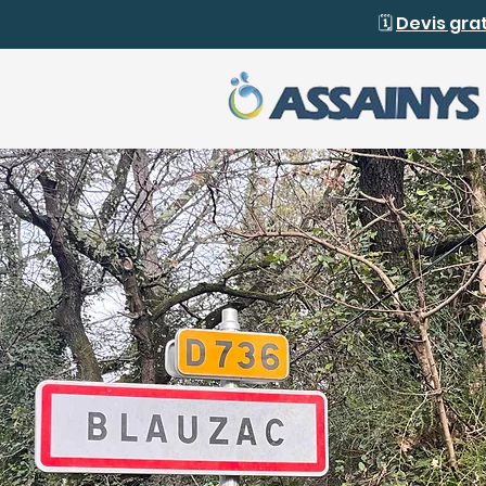
🗓️
Devis gra