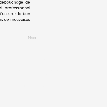
 débouchage de 
l professionnel 
’assurer le bon 
n, de mauvaises 
Next
Zones d'intervention :
Les départements du
Gard
, de l’Ardèche,
du Vaucluse et de la Drôme, couvrant un
rayon de 50 kilomètres autour de
Bagnols-sur-Cèze.