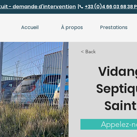
tuit - demande d’intervention
|
📞
+33 (0)4 66 03 68 38
Accueil
À propos
Prestations
< Back
Vidan
Septiq
Saint
Appelez-n