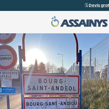
🗓️
Devis gra