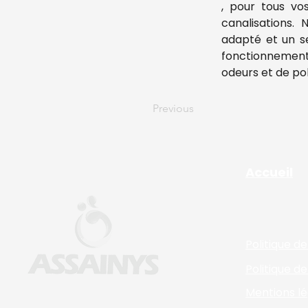
, pour tous vo
canalisations. 
adapté et un se
fonctionnement 
odeurs et de pol
Previous
Accueil
Politique d
Politique de
Mentions lé