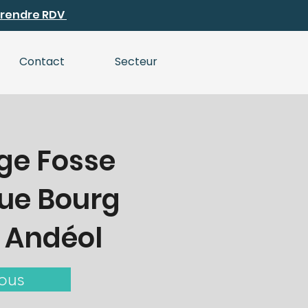
 Prendre RDV
Contact
Secteur
ge Fosse
ue Bourg
 Andéol
ous