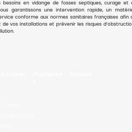
s besoins en vidange de fosses septiques, curage et
Nous garantissons une intervention rapide, un matérie
rvice conforme aux normes sanitaires françaises afin d
de vos installations et prévenir les risques d’obstructio
lution.
A propos
Prestation
Contact
s
e cookies
 confidentialité
gales