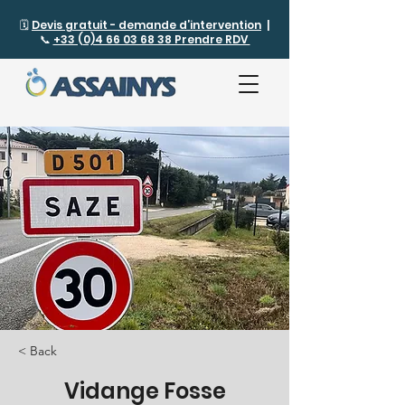
🗓️
Devis gratuit - demande d’intervention
|
📞
+33 (0)4 66 03 68 38 Prendre RDV
< Back
Vidange Fosse